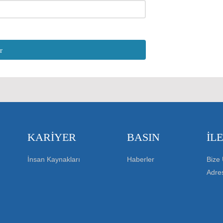
KARIYER
BASIN
İL
İnsan Kaynakları
Haberler
Bize 
Adres