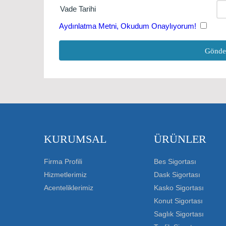
Vade Tarihi
Aydınlatma Metni, Okudum Onaylıyorum!
KURUMSAL
ÜRÜNLER
Firma Profili
Bes Sigortası
Hizmetlerimiz
Dask Sigortası
Acenteliklerimiz
Kasko Sigortası
Konut Sigortası
Saglık Sigortası